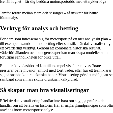
Behåll lugnet – lär dig bedöma motorsportodds med ett nyktert öga
Jämför förare mellan team och säsonger – få insikter för bättre
föraranalys
Verktyg för analys och betting
För dem som intresserar sig för motorsport på ett mer analytiskt plan –
till exempel i samband med betting eller statistik – är datavisualisering
ett ovärderligt verktyg. Genom att kombinera historiska resultat,
väderförhållanden och banegenskaper kan man skapa modeller som
förutspår sannolikheten för olika utfall.
Ett interaktivt dashboard kan till exempel visa hur en viss förare
presterar på regnbanor jämfört med torrt väder, eller hur ett team klarar
sig på snabba kontra tekniska banor. Visualisering gör det möjligt att se
samband som annars skulle drunkna i kalkylblad.
Så skapar man bra visualiseringar
Effektiv datavisualisering handlar inte bara om snygga grafer – det
handlar om att berätta en historia. Här är några grundprinciper som ofta
används inom motorsportsanalys: