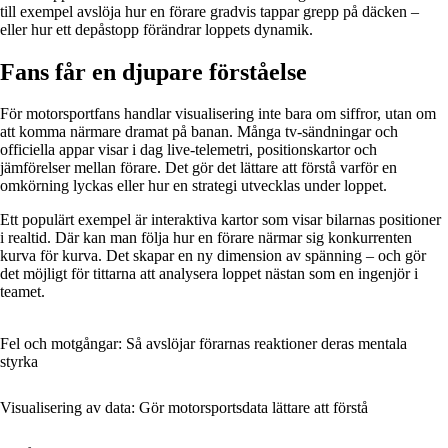
till exempel avslöja hur en förare gradvis tappar grepp på däcken –
eller hur ett depåstopp förändrar loppets dynamik.
Fans får en djupare förståelse
För motorsportfans handlar visualisering inte bara om siffror, utan om
att komma närmare dramat på banan. Många tv-sändningar och
officiella appar visar i dag live-telemetri, positionskartor och
jämförelser mellan förare. Det gör det lättare att förstå varför en
omkörning lyckas eller hur en strategi utvecklas under loppet.
Ett populärt exempel är interaktiva kartor som visar bilarnas positioner
i realtid. Där kan man följa hur en förare närmar sig konkurrenten
kurva för kurva. Det skapar en ny dimension av spänning – och gör
det möjligt för tittarna att analysera loppet nästan som en ingenjör i
teamet.
Fel och motgångar: Så avslöjar förarnas reaktioner deras mentala
styrka
Visualisering av data: Gör motorsportsdata lättare att förstå