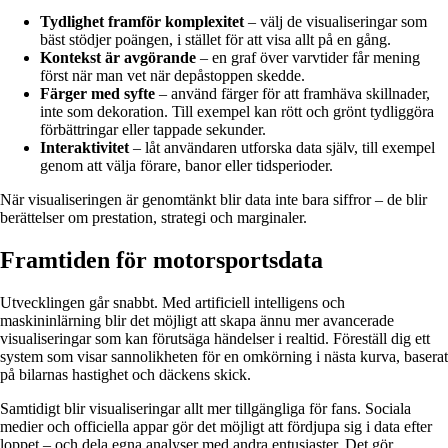
Tydlighet framför komplexitet
– välj de visualiseringar som
bäst stödjer poängen, i stället för att visa allt på en gång.
Kontekst är avgörande
– en graf över varvtider får mening
först när man vet när depåstoppen skedde.
Färger med syfte
– använd färger för att framhäva skillnader,
inte som dekoration. Till exempel kan rött och grönt tydliggöra
förbättringar eller tappade sekunder.
Interaktivitet
– låt användaren utforska data själv, till exempel
genom att välja förare, banor eller tidsperioder.
När visualiseringen är genomtänkt blir data inte bara siffror – de blir
berättelser om prestation, strategi och marginaler.
Framtiden för motorsportsdata
Utvecklingen går snabbt. Med artificiell intelligens och
maskininlärning blir det möjligt att skapa ännu mer avancerade
visualiseringar som kan förutsäga händelser i realtid. Föreställ dig ett
system som visar sannolikheten för en omkörning i nästa kurva, baserat
på bilarnas hastighet och däckens skick.
Samtidigt blir visualiseringar allt mer tillgängliga för fans. Sociala
medier och officiella appar gör det möjligt att fördjupa sig i data efter
loppet – och dela egna analyser med andra entusiaster. Det gör