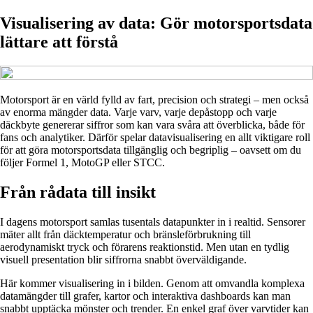
Visualisering av data: Gör motorsportsdata
lättare att förstå
Motorsport är en värld fylld av fart, precision och strategi – men också
av enorma mängder data. Varje varv, varje depåstopp och varje
däckbyte genererar siffror som kan vara svåra att överblicka, både för
fans och analytiker. Därför spelar datavisualisering en allt viktigare roll
för att göra motorsportsdata tillgänglig och begriplig – oavsett om du
följer Formel 1, MotoGP eller STCC.
Från rådata till insikt
I dagens motorsport samlas tusentals datapunkter in i realtid. Sensorer
mäter allt från däcktemperatur och bränsleförbrukning till
aerodynamiskt tryck och förarens reaktionstid. Men utan en tydlig
visuell presentation blir siffrorna snabbt överväldigande.
Här kommer visualisering in i bilden. Genom att omvandla komplexa
datamängder till grafer, kartor och interaktiva dashboards kan man
snabbt upptäcka mönster och trender. En enkel graf över varvtider kan