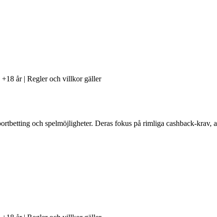
 +18 år | Regler och villkor gäller
ortbetting och spelmöjligheter. Deras fokus på rimliga cashback-krav, ans