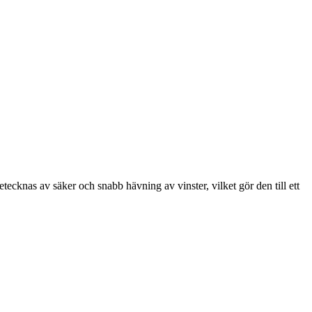
cknas av säker och snabb hävning av vinster, vilket gör den till ett