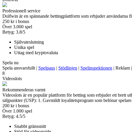
Professionell service
Dolfwin är en spännande bettingplattform som erbjuder användarna fle
250 kr i bonus
Över 3.000 spel
Betyg: 3.8/5
Självuteslutning
Unika spel
Uttag med kryptovaluta
Spela nu
Spela ansvarsfullt |
Spelpaus
|
Stödlinjen
|
Spelinspektionen
| Reklam |
8
Videoslots
Rekommenderas varmt
Videoslots är en populär plattform för betting som erbjuder ett brett 
säljpunkter (USP): 1. Gavmildt loyalitetsprogram som belönar spelare
200 kr i bonus
Över 1.000 spel
Betyg: 4.5/5
Snabbt gränssnitt
Stöd för videoguide