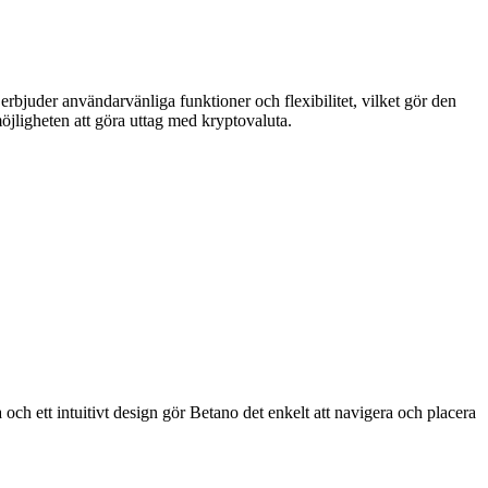
erbjuder användarvänliga funktioner och flexibilitet, vilket gör den
öjligheten att göra uttag med kryptovaluta.
h ett intuitivt design gör Betano det enkelt att navigera och placera