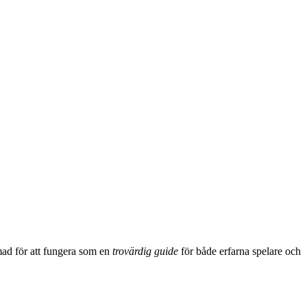
mad för att fungera som en
trovärdig guide
för både erfarna spelare och