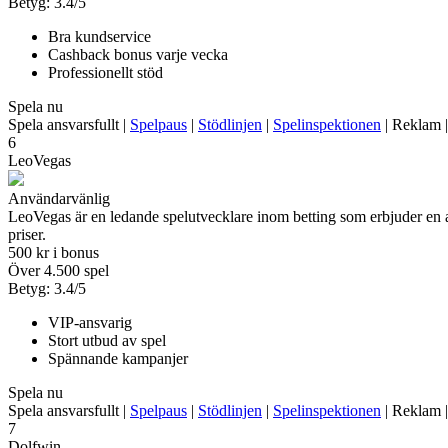
Betyg: 3.4/5
Bra kundservice
Cashback bonus varje vecka
Professionellt stöd
Spela nu
Spela ansvarsfullt |
Spelpaus
|
Stödlinjen
|
Spelinspektionen
| Reklam |
6
LeoVegas
Användarvänlig
LeoVegas är en ledande spelutvecklare inom betting som erbjuder en an
priser.
500 kr i bonus
Över 4.500 spel
Betyg: 3.4/5
VIP-ansvarig
Stort utbud av spel
Spännande kampanjer
Spela nu
Spela ansvarsfullt |
Spelpaus
|
Stödlinjen
|
Spelinspektionen
| Reklam |
7
Dolfwin