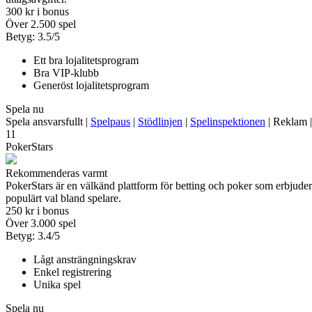
300 kr i bonus
Över 2.500 spel
Betyg: 3.5/5
Ett bra lojalitetsprogram
Bra VIP-klubb
Generöst lojalitetsprogram
Spela nu
Spela ansvarsfullt |
Spelpaus
|
Stödlinjen
|
Spelinspektionen
| Reklam |
11
PokerStars
Rekommenderas varmt
PokerStars är en välkänd plattform för betting och poker som erbjuder
populärt val bland spelare.
250 kr i bonus
Över 3.000 spel
Betyg: 3.4/5
Lågt ansträngningskrav
Enkel registrering
Unika spel
Spela nu