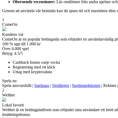
Oberoende recensioner:
Läs omdömen från andra spelare och få 
Genom att använda vår hemsida kan du spara tid och maximera dina v
1
ComeOn
Kundens val
ComeOn är en populär bettingsida som erbjuder en användarvänlig plattf
100 % upp till 1.000 kr
Över 4.000 spel
Betyg: 4.5/5
Cashback bonus varje vecka
Registrering med ett klick
Uttag med kryptovaluta
Spela nu
Spela ansvarsfullt |
Spelpaus
|
Stödlinjen
|
Spelinspektionen
| Reklam |
2
Weltbet
Lokal favorit
Weltbet är en bettingplattform som erbjuder sina användare ett brett
insättningsbonus.