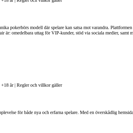
 +18 år | Regler och villkor gäller
 unika pokerbörs modell där spelare kan satsa mot varandra. Plattformen 
ir är: omedelbara uttag för VIP-kunder, stöd via sociala medier, samt m
 +18 år | Regler och villkor gäller
levelse för både nya och erfarna spelare. Med en överskådlig hemsida oc