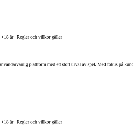
 +18 år | Regler och villkor gäller
vändarvänlig plattform med ett stort urval av spel. Med fokus på kundl
 +18 år | Regler och villkor gäller