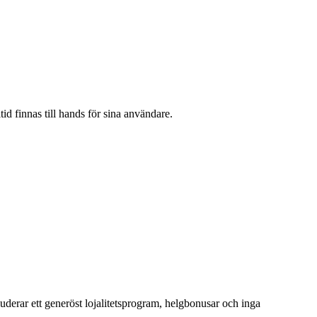
id finnas till hands för sina användare.
uderar ett generöst lojalitetsprogram, helgbonusar och inga