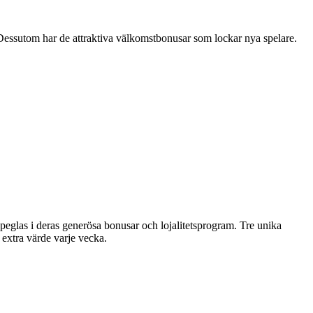
Dessutom har de attraktiva välkomstbonusar som lockar nya spelare.
speglas i deras generösa bonusar och lojalitetsprogram. Tre unika
extra värde varje vecka.