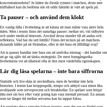
koncentrationsbrist? Ju bättre du förstår rytmen i matchen, desto mer
träffsäkert kan du bedöma när ett odds faktiskt är värt att spela på.
Ta pauser – och använd dem klokt
En vanlig fälla i livebetting är att känna att man måste vara aktiv hela
tiden. Men i tennis finns det naturliga pauser: mellan set, vid sidbyten
och under medical timeouts. Använd dessa stunder till att andas och
reflektera. Vad har du sett hittills? Finns det tecken på att matchens
dynamik håller på att förändras, eller är det bara ett tillfälligt svaj?
Att ta pauser handlar inte bara om att undvika misstag – det handlar om
att ge sig själv tid att tänka strategiskt. De mest framgångsrika
livebettarna vet att tålamod ofta är den mest värdefulla egenskapen.
Lär dig läsa spelarna – inte bara siffrorna
Statistik och live-data är användbara, men de berättar inte hela
historien. I tennis kan kroppsspråk, tempo och attityd vara minst lika
avslöjande som serveprocent och breakbollar. En spelare som börjar
titta mot sin box efter varje poäng kan vara mentalt pressad. En annan
som tar längre tid mellan servarna kan ha tappat fokus.
Att uppfatta dessa signaler kräver övning, men det ger en fördel som