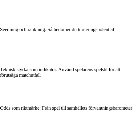
Seedning och rankning: Så bedömer du turneringspotential
Teknisk styrka som indikator: Använd spelarens spelstil för att
förutsäga matchutfall
Odds som riktmärke: Från spel till samhällets förväntningsbarometer