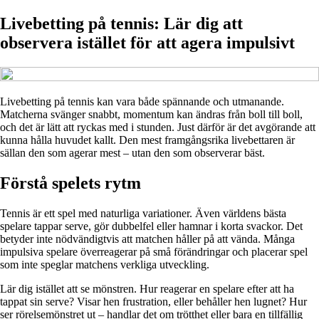
Livebetting på tennis: Lär dig att
observera istället för att agera impulsivt
Livebetting på tennis kan vara både spännande och utmanande.
Matcherna svänger snabbt, momentum kan ändras från boll till boll,
och det är lätt att ryckas med i stunden. Just därför är det avgörande att
kunna hålla huvudet kallt. Den mest framgångsrika livebettaren är
sällan den som agerar mest – utan den som observerar bäst.
Förstå spelets rytm
Tennis är ett spel med naturliga variationer. Även världens bästa
spelare tappar serve, gör dubbelfel eller hamnar i korta svackor. Det
betyder inte nödvändigtvis att matchen håller på att vända. Många
impulsiva spelare överreagerar på små förändringar och placerar spel
som inte speglar matchens verkliga utveckling.
Lär dig istället att se mönstren. Hur reagerar en spelare efter att ha
tappat sin serve? Visar hen frustration, eller behåller hen lugnet? Hur
ser rörelsemönstret ut – handlar det om trötthet eller bara en tillfällig