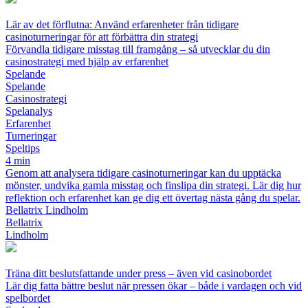
Lär av det förflutna: Använd erfarenheter från tidigare
casinoturneringar för att förbättra din strategi
Förvandla tidigare misstag till framgång – så utvecklar du din
casinostrategi med hjälp av erfarenhet
Spelande
Spelande
Casinostrategi
Spelanalys
Erfarenhet
Turneringar
Speltips
4 min
Genom att analysera tidigare casinoturneringar kan du upptäcka
mönster, undvika gamla misstag och finslipa din strategi. Lär dig hur
reflektion och erfarenhet kan ge dig ett övertag nästa gång du spelar.
Bellatrix Lindholm
Bellatrix
Lindholm
Träna ditt beslutsfattande under press – även vid casinobordet
Lär dig fatta bättre beslut när pressen ökar – både i vardagen och vid
spelbordet