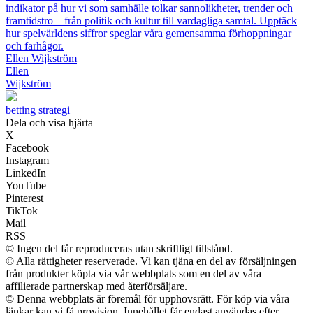
indikator på hur vi som samhälle tolkar sannolikheter, trender och
framtidstro – från politik och kultur till vardagliga samtal. Upptäck
hur spelvärldens siffror speglar våra gemensamma förhoppningar
och farhågor.
Ellen Wijkström
Ellen
Wijkström
betting strategi
Dela och visa hjärta
X
Facebook
Instagram
LinkedIn
YouTube
Pinterest
TikTok
Mail
RSS
© Ingen del får reproduceras utan skriftligt tillstånd.
© Alla rättigheter reserverade. Vi kan tjäna en del av försäljningen
från produkter köpta via vår webbplats som en del av våra
affilierade partnerskap med återförsäljare.
© Denna webbplats är föremål för upphovsrätt. För köp via våra
länkar kan vi få provision. Innehållet får endast användas efter