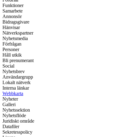
Funktioner
Samarbete
Annonsör
Bidragsgivare
Hänvisar
Nätverkspartner
Nyhetsmedia
Förfrågan
Personer
Håll utkik
Bli prenumerant
Social
Nyhetsbrev
Användargrupp
Lokalt nätverk
Interna länkar
Webbkarta
Nyheter
Galleri
Nyhetssektion
Nyhetsflöde
Juridiskt område
Datafiler
Sekretesspolicy