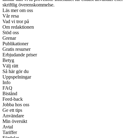
skriftlig överenskommelse.
Läs mer om oss
Vår resa
Vad vi tror på
Om redaktionen
Stöd oss
Grenar
Publikationer
Gratis resurser
Erbjudande priser
Betyg
Välj rätt
Så här gör du
Uppspelningar
Info
FAQ
Bistånd
Feed-back
Jobba hos oss
Ge ett tips
Användare
Min översikt
Avtal
Tariffer
Fördelar