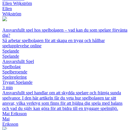
Ellen Wijkström
Ellen
Wijkström
Ansvarsfullt spel hos spelbolagen – vad kan du som spelare förvänta
dig?
Så arbetar spelbolagen för att skapa en trygg och hållbar
spelupplevelse online
Spelande
Spelande
Ansvarsfullt Spel
Spelbolag
Spelberoende
Spelreglering
Tryggt Spelande
3 min
Ansvarsfullt spel handlar om att skydda spelare och främja sunda
spelvanor. I den här artikeln får du veta hur spelbolagen tar sitt
ansvar, vilka verktyg som finns för att hjälpa dig spela med balans
och vad du själv kan göra för att bidra till en tryggare spelmiljö.
Mai Eriksson
Mai
Eriksson