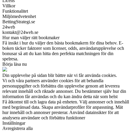
Licens
Villkor
Funktionalitet
Miljömedvetenhet
BettingStrategi.se
24web
kontakt@24web.se
Hur man väljer rätt bookmaker
Få insikt i hur du väljer den bästa bookmakern för dina behov. E-
boken täcker faktorer som licenser, odds, användarupplevelse och
bonusar så att du kan hitta den perfekta matchningen för din
spelresa.
Börja läsa nu
Din upplevelse på sidan blir bättre när vi får använda cookies.
Vi och våra partners använder cookies för att behandla
personuppgifter och förbättra din upplevelse genom att leverera
relevant innehåll och riktade annonser. Du bestämmer själv hur din
information får användas och du kan ändra detta när som helst
Få åtkomst till och lagra data på enheten. Välj annonser och innehåll
med begränsad data. Skapa användarprofiler för anpassning. Mät
hur innehåll och annonser presterar. Använd datainsikter för att
analysera användare och förbättra funktioner
Inställningar
Avregistrera alla