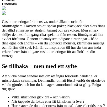
Lindholm
Casinoturneringar är intensiva, underhållande och ofta
oförutsägbara. Oavsett om du spelar poker, blackjack eller slots finns
det alltid ett inslag av strategi, timing och psykologi. Men en sak
skiljer de mest framgångsrika spelarna från resten: förmågan att lära
av det förflutna. Genom att analysera tidigare turneringar – både
dina egna och andras – kan du upptäcka mönster, identifiera misstag
och förfina ditt spel. Här får du inspiration till hur du kan använda
erfarenheter från tidigare casinoturneringar för att förbättra din
strategi.
Se tillbaka – men med ett syfte
Att blicka bakåt handlar inte om att ångra förlorade händer eller
misslyckade satsningar. Det handlar om att förstå varför du gjorde de
val du gjorde, och hur du kan agera annorlunda nästa gång. Fråga
dig själv:
Vilka situationer gick bra – och varför?
När tappade du fokus eller lät känslorna ta över?
Hur reagerade du under press från motståndare eller tidspress?