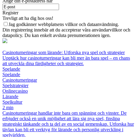
Ange din e-postadress här
Register
Trevligt att ha dig hos oss!
Jag godkänner webbplatsens villkor och dataanvändning.
Din registrering innebär att du accepterar våra användarvillkor och
datapolicy. Du kan enkelt avsluta prenumerationen igen.
Casinoturneringar som lärande: Utforska nya spel och strategier
Upptäck hur casinoturneringar kan bli mer än bara spel – en chans
att utveckla dina färdigheter och strategier.
Spelande
Spelande
Casinoturneringar
Spelstrategier
Onlinecasino
Lärande
Spelkultur
2 min
Casinoturneringar handlar inte bara om spänning och vinster. De
erbjuder också en unik möjlighet att lära sig nya spel, finslipa
strategiskt tänkande och ta del av en social gemenskap. Utforska hur
tävlan kan bli ett verktyg för lärande och personlig utveckling i
spelvärlden.