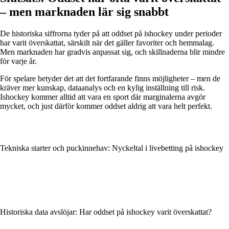
– men marknaden lär sig snabbt
De historiska siffrorna tyder på att oddset på ishockey under perioder
har varit överskattat, särskilt när det gäller favoriter och hemmalag.
Men marknaden har gradvis anpassat sig, och skillnaderna blir mindre
för varje år.
För spelare betyder det att det fortfarande finns möjligheter – men de
kräver mer kunskap, dataanalys och en kylig inställning till risk.
Ishockey kommer alltid att vara en sport där marginalerna avgör
mycket, och just därför kommer oddset aldrig att vara helt perfekt.
Tekniska starter och puckinnehav: Nyckeltal i livebetting på ishockey
Historiska data avslöjar: Har oddset på ishockey varit överskattat?