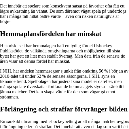
Det innebär att spelare som konsekvent satsat på favoriter ofta fått ett
lägre avkastning än väntat. De som däremot vågat spela på underdogs
har i många fall hittat bättre värde – även om risken naturligtvis är
högre.
Hemmaplansfördelen har minskat
Historiskt sett har hemmalagen haft en tydlig fördel i ishockey.
Publikstödet, de välkända omgivningarna och möjligheten till sista
bytet har gett ett litet men stabilt övertag. Men data från de senaste tio
åren visar att denna fördel har minskat.
I NHL har andelen hemmasegrar sjunkit från omkring 56 % i början av
2010-talet till under 52 % de senaste säsongerna. I SHL syns en
liknande trend. Spelbolagen har justerat sina modeller därefter, men
många spelare överskattar fortfarande hemmalagets styrka – särskilt i
jämna matcher. Det kan skapa värde för den som vågar gå emot
strömmen.
Förlängning och straffar förvränger bilden
En särskild utmaning med ishockeybetting är att många matcher avgörs
i förlängning eller på straffar. Det innebär att även ett lag som varit bäst