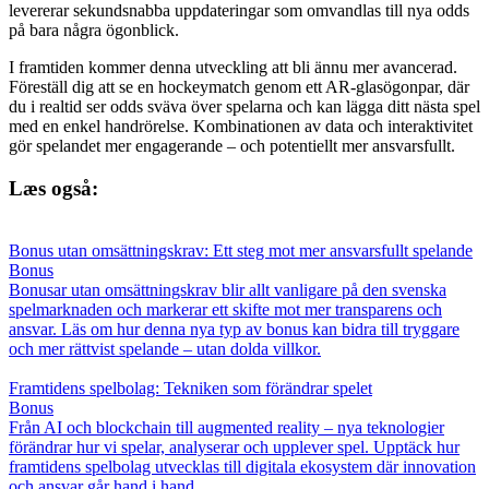
levererar sekundsnabba uppdateringar som omvandlas till nya odds
på bara några ögonblick.
I framtiden kommer denna utveckling att bli ännu mer avancerad.
Föreställ dig att se en hockeymatch genom ett AR-glasögonpar, där
du i realtid ser odds sväva över spelarna och kan lägga ditt nästa spel
med en enkel handrörelse. Kombinationen av data och interaktivitet
gör spelandet mer engagerande – och potentiellt mer ansvarsfullt.
Læs også:
Bonus utan omsättningskrav: Ett steg mot mer ansvarsfullt spelande
Bonus
Bonusar utan omsättningskrav blir allt vanligare på den svenska
spelmarknaden och markerar ett skifte mot mer transparens och
ansvar. Läs om hur denna nya typ av bonus kan bidra till tryggare
och mer rättvist spelande – utan dolda villkor.
Framtidens spelbolag: Tekniken som förändrar spelet
Bonus
Från AI och blockchain till augmented reality – nya teknologier
förändrar hur vi spelar, analyserar och upplever spel. Upptäck hur
framtidens spelbolag utvecklas till digitala ekosystem där innovation
och ansvar går hand i hand.