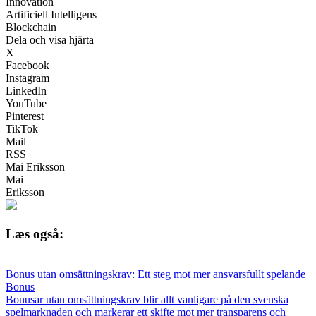
Innovation
Artificiell Intelligens
Blockchain
Dela och visa hjärta
X
Facebook
Instagram
LinkedIn
YouTube
Pinterest
TikTok
Mail
RSS
Mai Eriksson
Mai
Eriksson
Læs også:
Bonus utan omsättningskrav: Ett steg mot mer ansvarsfullt spelande
Bonus
Bonusar utan omsättningskrav blir allt vanligare på den svenska
spelmarknaden och markerar ett skifte mot mer transparens och