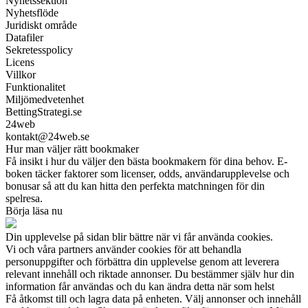
Nyhetssektion
Nyhetsflöde
Juridiskt område
Datafiler
Sekretesspolicy
Licens
Villkor
Funktionalitet
Miljömedvetenhet
BettingStrategi.se
24web
kontakt@24web.se
Hur man väljer rätt bookmaker
Få insikt i hur du väljer den bästa bookmakern för dina behov. E-
boken täcker faktorer som licenser, odds, användarupplevelse och
bonusar så att du kan hitta den perfekta matchningen för din
spelresa.
Börja läsa nu
Din upplevelse på sidan blir bättre när vi får använda cookies.
Vi och våra partners använder cookies för att behandla
personuppgifter och förbättra din upplevelse genom att leverera
relevant innehåll och riktade annonser. Du bestämmer själv hur din
information får användas och du kan ändra detta när som helst
Få åtkomst till och lagra data på enheten. Välj annonser och innehåll