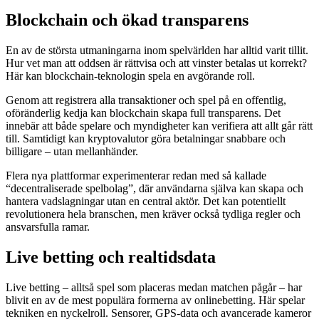
Blockchain och ökad transparens
En av de största utmaningarna inom spelvärlden har alltid varit tillit.
Hur vet man att oddsen är rättvisa och att vinster betalas ut korrekt?
Här kan blockchain-teknologin spela en avgörande roll.
Genom att registrera alla transaktioner och spel på en offentlig,
oföränderlig kedja kan blockchain skapa full transparens. Det
innebär att både spelare och myndigheter kan verifiera att allt går rätt
till. Samtidigt kan kryptovalutor göra betalningar snabbare och
billigare – utan mellanhänder.
Flera nya plattformar experimenterar redan med så kallade
“decentraliserade spelbolag”, där användarna själva kan skapa och
hantera vadslagningar utan en central aktör. Det kan potentiellt
revolutionera hela branschen, men kräver också tydliga regler och
ansvarsfulla ramar.
Live betting och realtidsdata
Live betting – alltså spel som placeras medan matchen pågår – har
blivit en av de mest populära formerna av onlinebetting. Här spelar
tekniken en nyckelroll. Sensorer, GPS-data och avancerade kameror