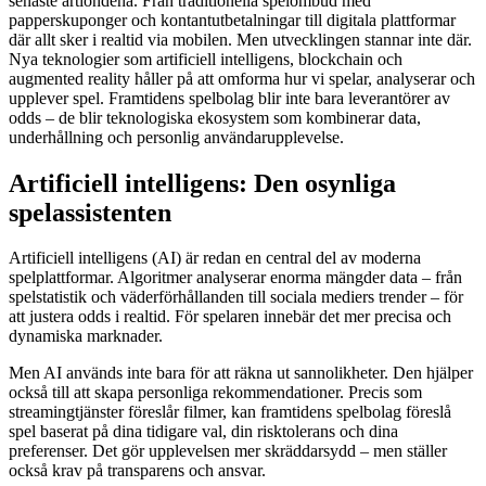
senaste årtiondena. Från traditionella spelombud med
papperskuponger och kontantutbetalningar till digitala plattformar
där allt sker i realtid via mobilen. Men utvecklingen stannar inte där.
Nya teknologier som artificiell intelligens, blockchain och
augmented reality håller på att omforma hur vi spelar, analyserar och
upplever spel. Framtidens spelbolag blir inte bara leverantörer av
odds – de blir teknologiska ekosystem som kombinerar data,
underhållning och personlig användarupplevelse.
Artificiell intelligens: Den osynliga
spelassistenten
Artificiell intelligens (AI) är redan en central del av moderna
spelplattformar. Algoritmer analyserar enorma mängder data – från
spelstatistik och väderförhållanden till sociala mediers trender – för
att justera odds i realtid. För spelaren innebär det mer precisa och
dynamiska marknader.
Men AI används inte bara för att räkna ut sannolikheter. Den hjälper
också till att skapa personliga rekommendationer. Precis som
streamingtjänster föreslår filmer, kan framtidens spelbolag föreslå
spel baserat på dina tidigare val, din risktolerans och dina
preferenser. Det gör upplevelsen mer skräddarsydd – men ställer
också krav på transparens och ansvar.