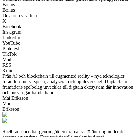
Bonus
Bonus
Dela och visa hjärta
X
Facebook
Instagram
LinkedIn
YouTube
Pinterest
TikTok
Mail
RSS
3 min
Från AI och blockchain till augmented reality – nya teknologier
förändrar hur vi spelar, analyserar och upplever spel. Upptäck hur
framtidens spelbolag utvecklas till digitala ekosystem där innovation
och ansvar går hand i hand.
Mai Eriksson
Mai
Eriksson
Spelbranschen har genomgått en dramatisk förändring under de