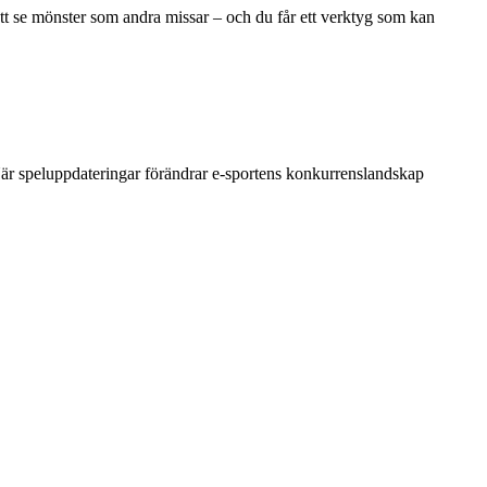
 att se mönster som andra missar – och du får ett verktyg som kan
är speluppdateringar förändrar e-sportens konkurrenslandskap