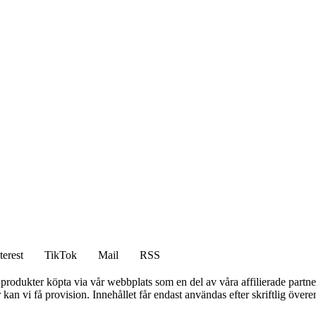
terest
TikTok
Mail
RSS
n produkter köpta via vår webbplats som en del av våra affilierade partne
kan vi få provision. Innehållet får endast användas efter skriftlig öve