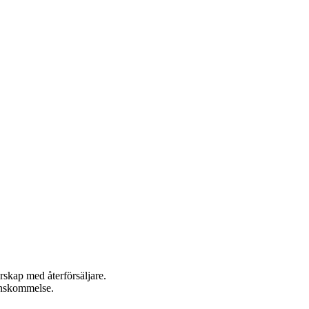
rskap med återförsäljare.
renskommelse.