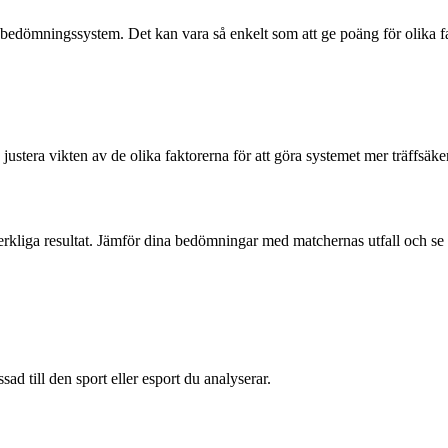
 bedömningssystem. Det kan vara så enkelt som att ge poäng för olika fak
stera vikten av de olika faktorerna för att göra systemet mer träffsäker
verkliga resultat. Jämför dina bedömningar med matchernas utfall och se v
ad till den sport eller esport du analyserar.