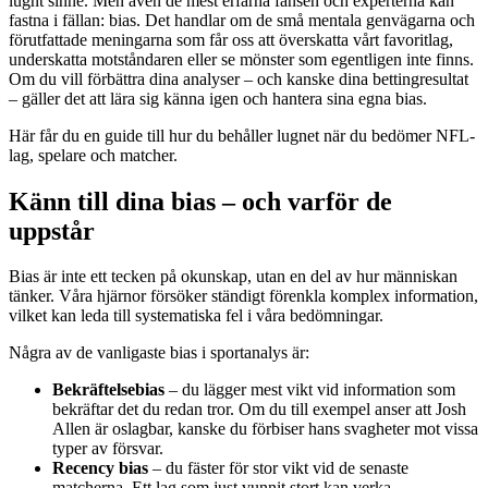
lugnt sinne. Men även de mest erfarna fansen och experterna kan
fastna i fällan: bias. Det handlar om de små mentala genvägarna och
förutfattade meningarna som får oss att överskatta vårt favoritlag,
underskatta motståndaren eller se mönster som egentligen inte finns.
Om du vill förbättra dina analyser – och kanske dina bettingresultat
– gäller det att lära sig känna igen och hantera sina egna bias.
Här får du en guide till hur du behåller lugnet när du bedömer NFL-
lag, spelare och matcher.
Känn till dina bias – och varför de
uppstår
Bias är inte ett tecken på okunskap, utan en del av hur människan
tänker. Våra hjärnor försöker ständigt förenkla komplex information,
vilket kan leda till systematiska fel i våra bedömningar.
Några av de vanligaste bias i sportanalys är:
Bekräftelsebias
– du lägger mest vikt vid information som
bekräftar det du redan tror. Om du till exempel anser att Josh
Allen är oslagbar, kanske du förbiser hans svagheter mot vissa
typer av försvar.
Recency bias
– du fäster för stor vikt vid de senaste
matcherna. Ett lag som just vunnit stort kan verka