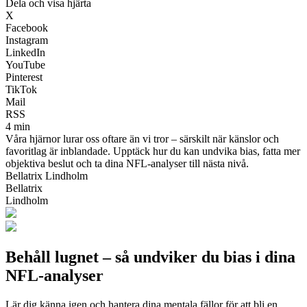
Dela och visa hjärta
X
Facebook
Instagram
LinkedIn
YouTube
Pinterest
TikTok
Mail
RSS
4 min
Våra hjärnor lurar oss oftare än vi tror – särskilt när känslor och
favoritlag är inblandade. Upptäck hur du kan undvika bias, fatta mer
objektiva beslut och ta dina NFL-analyser till nästa nivå.
Bellatrix Lindholm
Bellatrix
Lindholm
Behåll lugnet – så undviker du bias i dina
NFL-analyser
Lär dig känna igen och hantera dina mentala fällor för att bli en