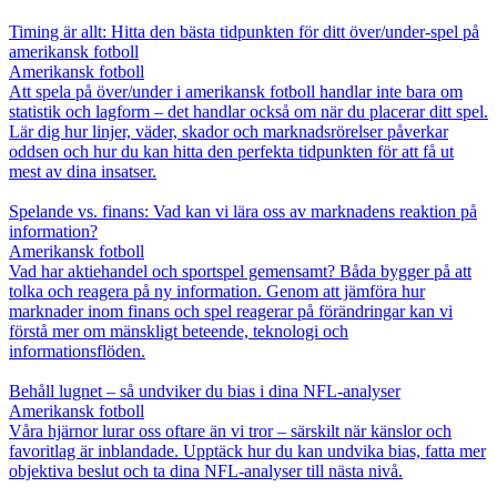
Timing är allt: Hitta den bästa tidpunkten för ditt över/under-spel på
amerikansk fotboll
Amerikansk fotboll
Att spela på över/under i amerikansk fotboll handlar inte bara om
statistik och lagform – det handlar också om när du placerar ditt spel.
Lär dig hur linjer, väder, skador och marknadsrörelser påverkar
oddsen och hur du kan hitta den perfekta tidpunkten för att få ut
mest av dina insatser.
Spelande vs. finans: Vad kan vi lära oss av marknadens reaktion på
information?
Amerikansk fotboll
Vad har aktiehandel och sportspel gemensamt? Båda bygger på att
tolka och reagera på ny information. Genom att jämföra hur
marknader inom finans och spel reagerar på förändringar kan vi
förstå mer om mänskligt beteende, teknologi och
informationsflöden.
Behåll lugnet – så undviker du bias i dina NFL-analyser
Amerikansk fotboll
Våra hjärnor lurar oss oftare än vi tror – särskilt när känslor och
favoritlag är inblandade. Upptäck hur du kan undvika bias, fatta mer
objektiva beslut och ta dina NFL-analyser till nästa nivå.