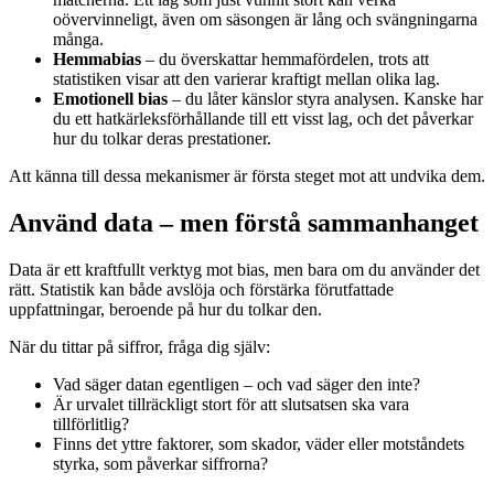
oövervinneligt, även om säsongen är lång och svängningarna
många.
Hemmabias
– du överskattar hemmafördelen, trots att
statistiken visar att den varierar kraftigt mellan olika lag.
Emotionell bias
– du låter känslor styra analysen. Kanske har
du ett hatkärleksförhållande till ett visst lag, och det påverkar
hur du tolkar deras prestationer.
Att känna till dessa mekanismer är första steget mot att undvika dem.
Använd data – men förstå sammanhanget
Data är ett kraftfullt verktyg mot bias, men bara om du använder det
rätt. Statistik kan både avslöja och förstärka förutfattade
uppfattningar, beroende på hur du tolkar den.
När du tittar på siffror, fråga dig själv:
Vad säger datan egentligen – och vad säger den inte?
Är urvalet tillräckligt stort för att slutsatsen ska vara
tillförlitlig?
Finns det yttre faktorer, som skador, väder eller motståndets
styrka, som påverkar siffrorna?